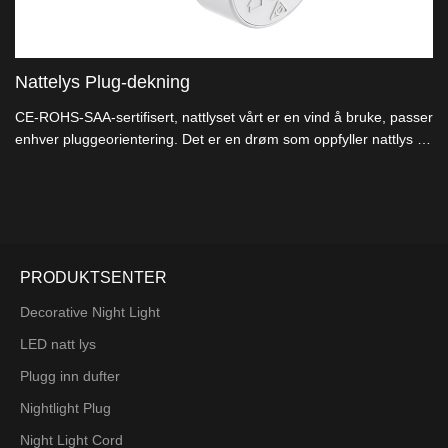
Nattelys Plug-dekning
CE-ROHS-SAA-sertifisert, nattlyset vårt er en vind å bruke, passer
enhver pluggeorientering. Det er en drøm som oppfyller nattlys og
importører. Sov godt med vårt Outlet Cover Night Light.
PRODUKTSENTER
Decorative Night Light
LED natt lys
Plugg inn dufter
Nightlight Plug
Night Light Cord