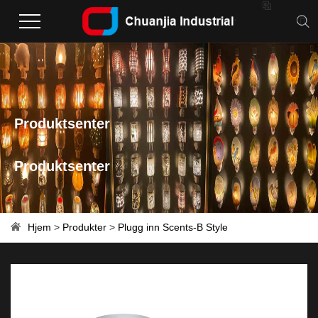

Produktsenter
Produktsenter
Hjem
>
Produkter
>
Plugg inn Scents-B Style