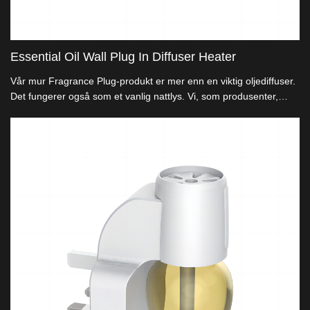
Essential Oil Wall Plug In Diffuser Heater
Vår mur Fragrance Plug-produkt er mer enn en viktig oljediffuser.
Det fungerer også som et vanlig nattlys. Vi, som produsenter,
tilbyr bespokdesign oppløsninger som caterer til importører og
helbredelser på luftmarkedet.