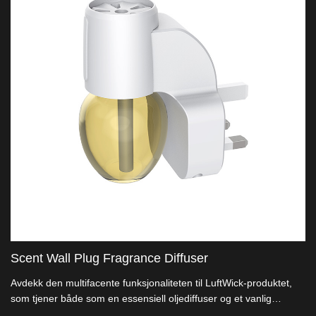
Scent Wall Plug Fragrance Diffuser
Avdekk den multifacente funksjonaliteten til LuftWick-produktet,
som tjener både som en essensiell oljediffuser og et vanlig
nattlys. Vi er produsenter, som tilbyr unike designoppløsninger for