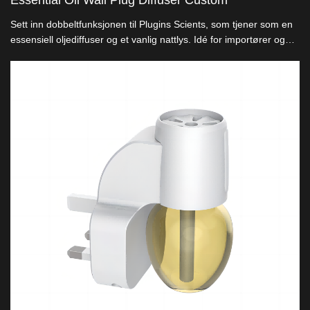
Essential Oil Wall Plug Diffuser Custom
Sett inn dobbeltfunksjonen til Plugins Scients, som tjener som en
essensiell oljediffuser og et vanlig nattlys. Idé for importører og
fullstendige produksjonstjenester tillater bespoker
designløsninger.