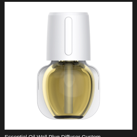
importere og helbredelser på luftfriskemarkedet.