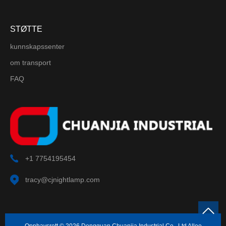
STØTTE
kunnskapssenter
om transport
FAQ
+1 7754195454
tracy@cjnightlamp.com