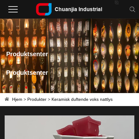

Produktsenter
Produktsenter
Hjem
>
Produkter
>
Keramisk duftende voks nattlys