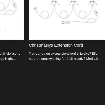
e
Christmaslys Extension Cord
til julelysene
Trenger du en ekspansjonskord til julelys? Eller
rige Night
bare en unnskyldning for å bli kreativ? Med vårt
ne DIY julepubler
juletrå ekstrasjonskord er lengden et valg, ikke et
r ut
begrensning! Slå julekontoret og gå inn i
nger. Importere
ferieånden. Kutt middelalderkostnadene og skift
forretningene med
som du vil.