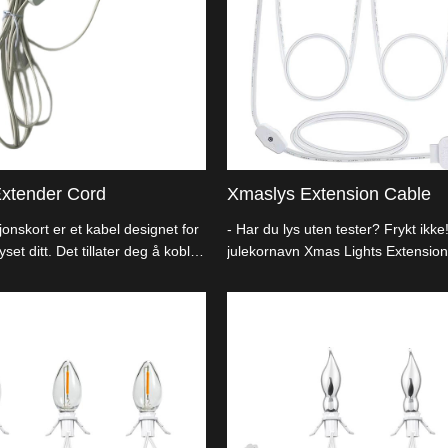
Extender Cord
Xmaslys Extension Cable
jonskort er et kabel designet for
- Har du lys uten tester? Frykt ikk
set ditt. Det tillater deg å koble
julekornavn Xmas Lights Extension
 nå fjerne strømmkilder.
skifte og lyse opp ferien din slik du v