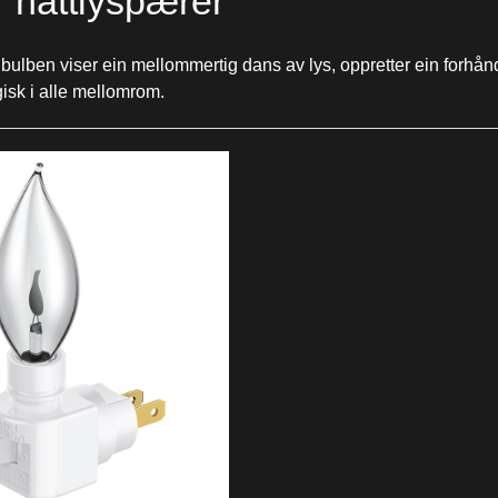
 nattlyspærer
ght bulben viser ein mellommertig dans av lys, oppretter ein forh
gisk i alle mellomrom.