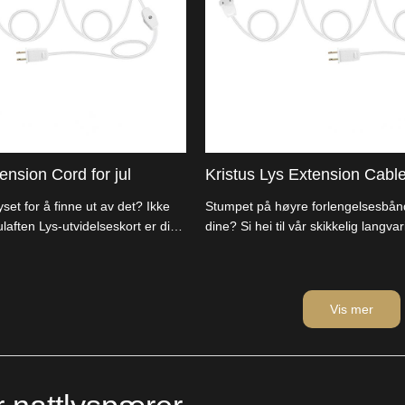
ension Cord for jul
Kristus Lys Extension Cabl
 lyset for å finne ut av det? Ikke
Stumpet på høyre forlengelsesbånd 
laften Lys-utvidelseskort er din
dine? Si hei til vår skikkelig langva
 lengden, ødelegge dekoren og
Extension Cord. Perfekt for alle di
gynne.
og dekor. Vi er produsentene, kutte
mellommannen og gir deg sparepe
og fullstendig, tid til å tenne opp 
Vis mer
oss.