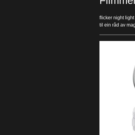
Flimmer
flicker night li
til ein råd av ma