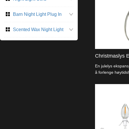
Barn Night Light Plug In
Scented Wax Night Light
Christmaslys 
En julelys ekspans
å forlenge høytidsly
flere lysstråler og