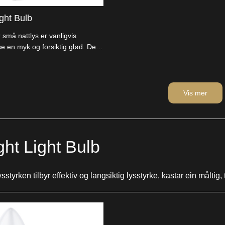
ght Bulb
 små nattlys er vanligvis
se en myk og forsiktig glød. De
lubber som fortærer svært lite
Vis mer
ht Light Bulb
ysstyrken tilbyr effektiv og langsiktig lysstyrke, kastar ein måltig,