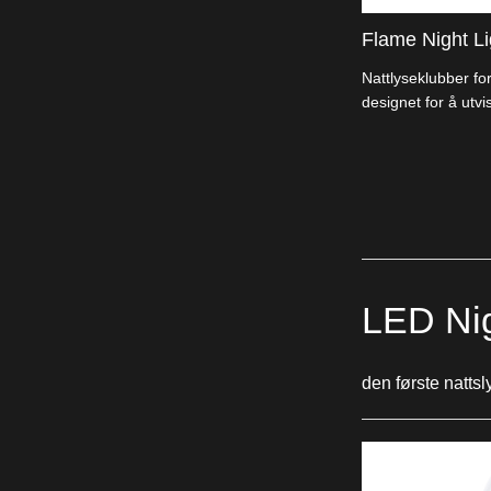
Flame Night Li
Nattlyseklubber for
designet for å utvi
er små, størrede k
energi.
LED Nig
den første nattsl