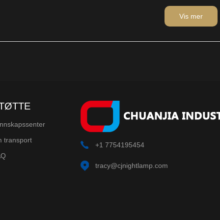
.
Vis mer
TØTTE
nnskapssenter
 transport
+1 7754195454
AQ
tracy@cjnightlamp.com