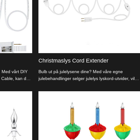
Christmaslys Cord Extender
e! Med vårt DIY
Bulb ut på julelysene dine? Med våre egne
 Cable, kan du
julebehandlinger selger julelys lyskord-utvider, vil
il.
ikke festivalene dine gå glipp av en glimt.