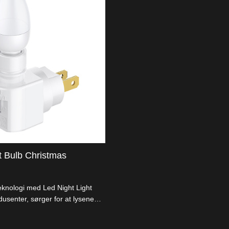
t Bulb Christmas
eknologi med Led Night Light
dusenter, sørger for at lysene
sparende lys som importører og
er. Tenn opp festivasesongen