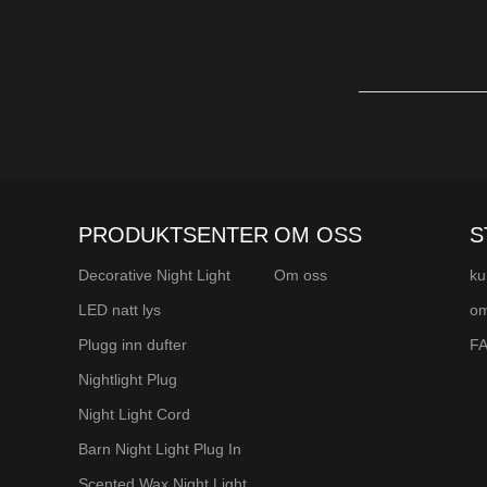
med LED-ene våre
PRODUKTSENTER
OM OSS
S
Decorative Night Light
Om oss
ku
LED natt lys
om
Plugg inn dufter
F
Nightlight Plug
Night Light Cord
Barn Night Light Plug In
Scented Wax Night Light