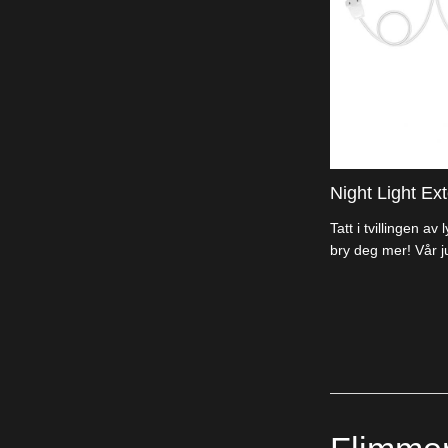
Night Light Ext
Tatt i tvillingen av
bry deg mer! Vår ju
løsning. Customer
la festivitetene be