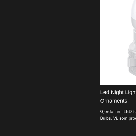
Led Night Ligh
Ornaments
Gjorde inn i LED-t
Bulbs. Vi, som pro
tilbyr lys, energi
helbredelser verdi