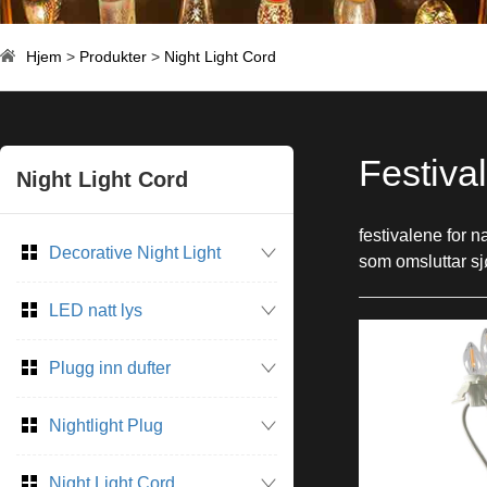
Hjem
>
Produkter
>
Night Light Cord
Festiva
Night Light Cord
festivalene for n
Decorative Night Light
som omsluttar sjø
LED natt lys
Plugg inn dufter
Nightlight Plug
Night Light Cord