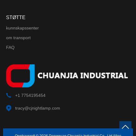
STØTTE
kunnskapssenter
om transport
FAQ
+1 7754195454
tracy@cjnightlamp.com