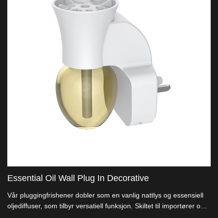
Essential Oil Wall Plug In Decorative
Vår pluggingfrishener dobler som en vanlig nattlys og essensiell
oljediffuser, som tilbyr versatiell funksjon. Skiltet til importører og
fullbyrdere, gir vi egnet design, caterer til dine unike krav.