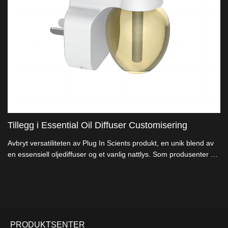
Tillegg i Essential Oil Diffuser Customisering
Avbryt versatiliteten av Plug In Scients produkt, en unik blend av
en essensiell oljediffuser og et vanlig nattlys. Som produsenter gir
vi tailorerte designoppløsninger, som catererer spesielt til
importører og fullbyrdere.
PRODUKTSENTER