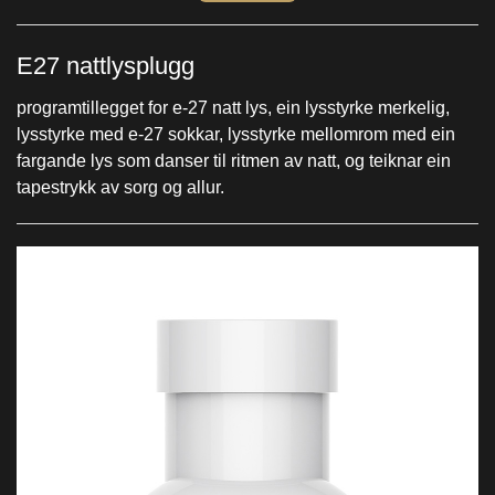
E27 nattlysplugg
programtillegget for e-27 natt lys, ein lysstyrke merkelig,
lysstyrke med e-27 sokkar, lysstyrke mellomrom med ein
fargande lys som danser til ritmen av natt, og teiknar ein
tapestrykk av sorg og allur.