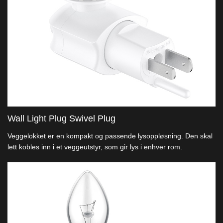
Wall Light Plug Swivel Plug
Veggelokket er en kompakt og passende lysoppløsning. Den skal
lett kobles inn i et veggeutstyr, som gir lys i enhver rom.