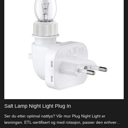
Salt Lamp Night Light Plug In
Ser du etter optimal nattlys? Vår mur Plug Night Light er
løsningen. ETL-sertifisert og med rotasjon, passer den enhver