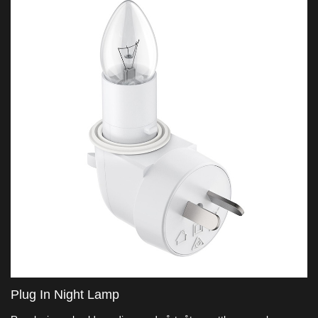
Plug In Night Lamp