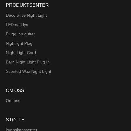
PRODUKTSENTER
Decorative Night Light
LED natt lys
Plugg inn dufter
Nightlight Plug
Night Light Cord
Barn Night Light Plug In
Scented Wax Night Light
OM OSS
Om oss
STØTTE
kunnskapssenter