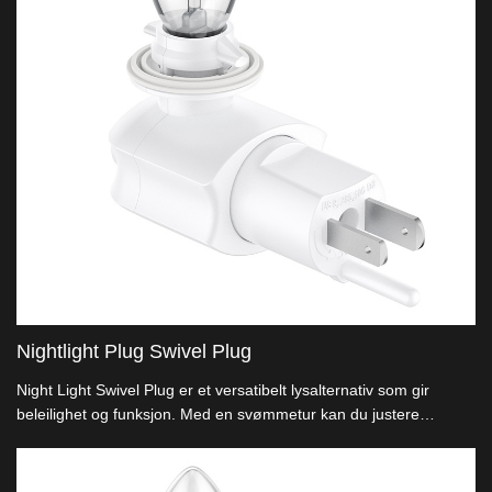
Nightlight Plug Swivel Plug
Night Light Swivel Plug er et versatibelt lysalternativ som gir
beleilighet og funksjon. Med en svømmetur kan du justere
vinkelen og retningen til lyset som nødvendig.