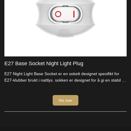
E27 Base Socket Night Light Plug
E27 Night Light Base Socket er en sokett designet spesifikt for
E27-klubber brukt i nattlys. sokken er designet for å gi en stabil og
pålitelig forbindelse, sikre riktig elektrisk kontakt og effektiv
opptreden.
Vis mer