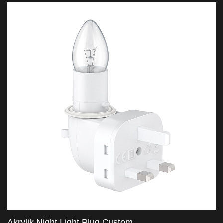
Akrylik Night Light Plug Custom