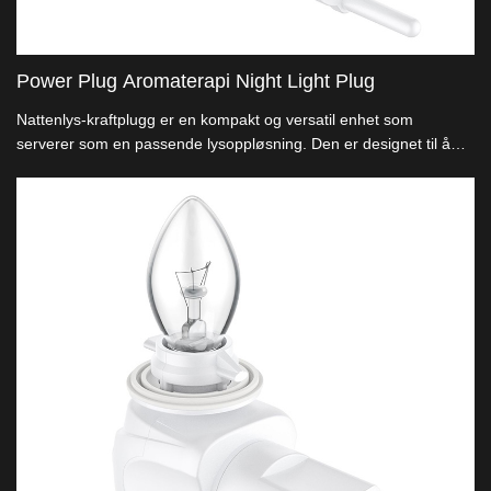
Power Plug Aromaterapi Night Light Plug
Nattenlys-kraftplugg er en kompakt og versatil enhet som
serverer som en passende lysoppløsning. Den er designet til å
kobles inn i et strømbrudd, som tillater å gi forsiktig lys under
lavlys tilstander. Plugin-designen tillater lett installasjon og
fleksibilitet i plassering.