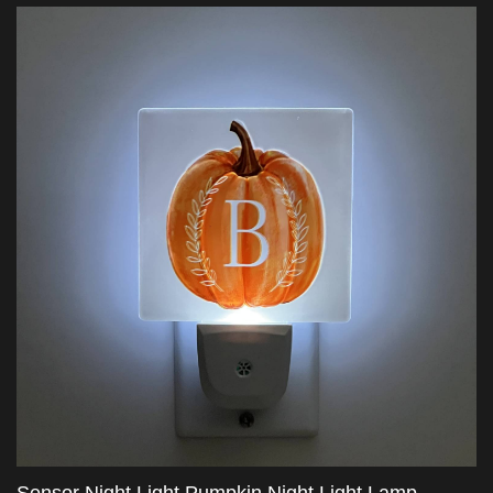
dagslys. Ideen for importører og fullstendig, dette LED Plug In
Night Light dobles som et kunstverk, som synes skjønnhet med
innovasjon