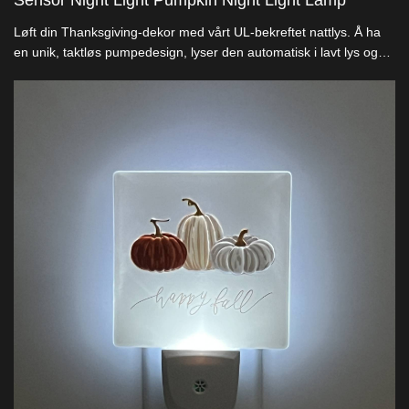
Sensor Night Light Pumpkin Night Light Lamp
Løft din Thanksgiving-dekor med vårt UL-bekreftet nattlys. Å ha
en unik, taktløs pumpedesign, lyser den automatisk i lavt lys og
krefter nede i dagslys, sikre energieffekten. Å føle seg 90 °
roterende plugg for ulike fotspor er en blond av festivitet og
innovasjon. Idé for alle som leter etter egoistiske alternativer.