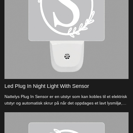
Led Plug In Night Light With Sensor
Nattelys Plug In Sensor er en utstyr som kan kobles til et elektrisk
utstyr og automatisk skrur på når det oppdages et lavt lysmiljø,
som under natten.