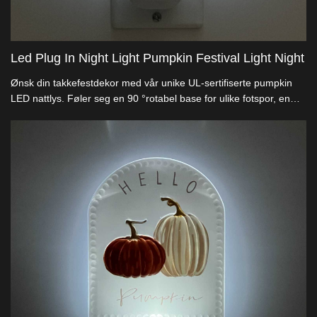
Led Plug In Night Light Pumpkin Festival Light Night
Ønsk din takkefestdekor med vår unike UL-sertifiserte pumpkin
LED nattlys. Føler seg en 90 °rotabel base for ulike fotspor, en
embossert pumpedesign for tillegg av festivitet og en
sikkerhetsforbygning ved bruk av flammeretardant ABS-materiale.
Idé for helseholdere og importører som søker toppkvalitet, vanlig
ferie-lys. Tenn opp sesongen med uforpasset elegance.