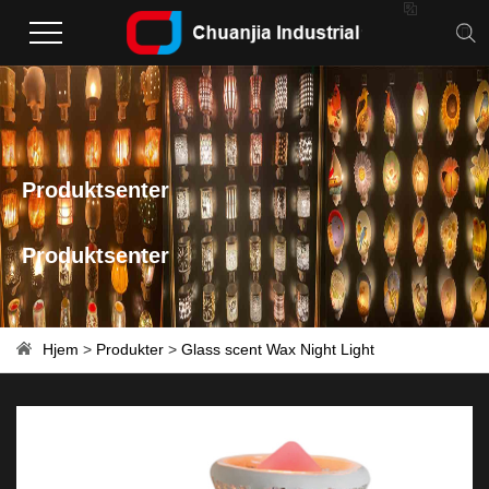

Produktsenter
Produktsenter
Hjem
>
Produkter
>
Glass scent Wax Night Light