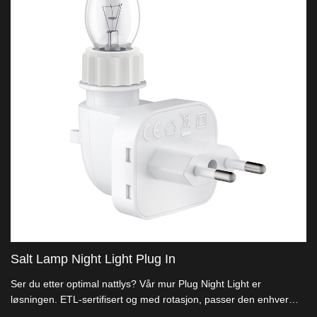
Salt Lamp Night Light Plug In
Ser du etter optimal nattlys? Vår mur Plug Night Light er
løsningen. ETL-sertifisert og med rotasjon, passer den enhver
sokkesorientasjon. Perfekt for dekor, gifte og sikre et rolig