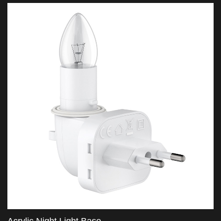
nattområde.