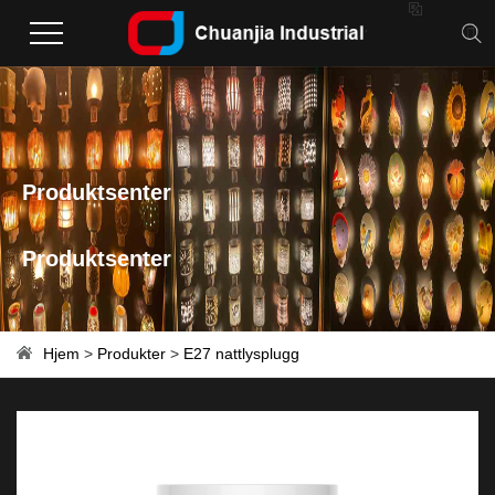

Produktsenter
Produktsenter
Hjem
>
Produkter
>
E27 nattlysplugg