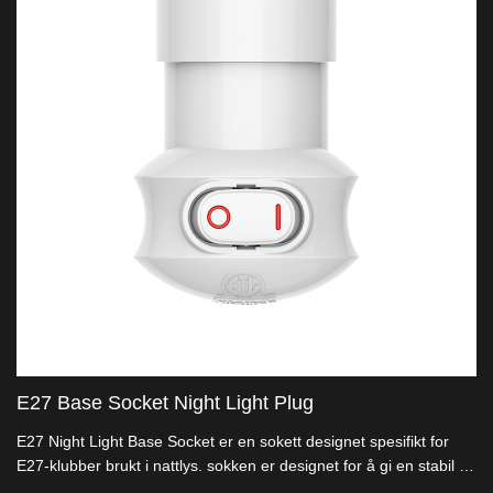
E27 Base Socket Night Light Plug
E27 Night Light Base Socket er en sokett designet spesifikt for
E27-klubber brukt i nattlys. sokken er designet for å gi en stabil og
pålitelig forbindelse, sikre riktig elektrisk kontakt og effektiv