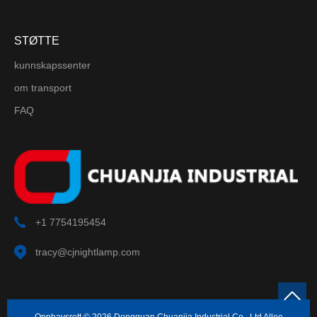
STØTTE
kunnskapssenter
om transport
FAQ
+1 7754195454
tracy@cjnightlamp.com